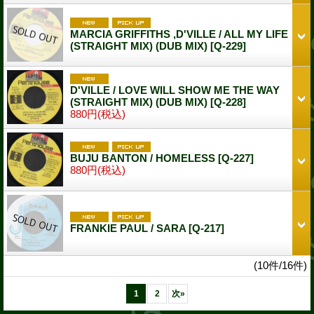
MARCIA GRIFFITHS ,D'VILLE / ALL MY LIFE
(STRAIGHT MIX) (DUB MIX)
[Q-229]
D'VILLE / LOVE WILL SHOW ME THE WAY
(STRAIGHT MIX) (DUB MIX)
[Q-228]
880円
(税込)
BUJU BANTON / HOMELESS
[Q-227]
880円
(税込)
FRANKIE PAUL / SARA
[Q-217]
(10件/16件)
1
2
次
»