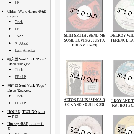
LP
Oldies /World /Blues /R&B
/Pops, etc
7inch
LP
SLIM SMITH . SEND ME
DELROY WIL
JAZZ
SOME LOVING . JUST A
FERENCE TA
和 JAZZ
DREAM
[JK-39]
Latin America
輸入盤 Soul /Funk /Pops /
Disco /Rock,etc.
7inch
EP / LP
国内盤 Soul /Funk /Pops /
Disco /Rock,etc.
7inch
ALTON ELLIS / SINGS R
I ROY AND 
EP / LP
OCK AND SOUL
[JK-33]
RS . HOT B
HOUSE , TECHNO,レコ
ード盤
Hip hop /R&B,レコード
盤