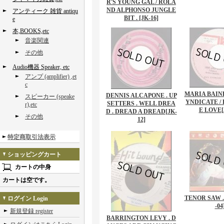
R'S YOUNG GAL / ROLA
ND ALPHONSO JUNGLE
アンティーク 雑貨 antiqu
BIT .
[JK-16]
e
本,BOOKS,etc
音楽関連
その他
Audio機器 Speaker, etc
アンプ (amplifier) ,et
c
MARIA BAINE
DENNIS ALCAPONE . UP
スピーカー (speake
YNDICATE /
SETTERS . WELL DREA
r),etc
E LOVE
D . DREAD A DREAD
[JK-
その他
12]
特定商取引法表示
ショッピングカート
カートの中身
カートは空です。
TENOR SAW 
ログイン Login
-04
新規登録 register
BARRINGTON LEVY . D