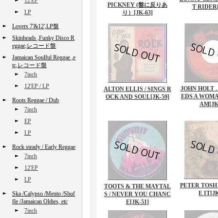
12'EP
PICKNEY (盤に反りあ
T RIDER
LP
り）
[JK-63]
Lovers 7'&12',LP盤
Skinheads ,Funky Disco R
eggae,レコード盤
Jamaican Soulful Reggae ,e
tc,レコード盤
7inch
12'EP / LP
JOHN HOLT .
ALTON ELLIS / SINGS R
EDS A WOMAN
OCK AND SOUL
[JK-59]
Roots Reggae / Dub
AM
[JK
7inch
EP
LP
Rock steady / Early Reggae
7inch
12'EP
LP
PETER TOSH 
TOOTS & THE MAYTAL
E IT
[J
Ska /Calypso /Mento /Shuf
S / NEVER YOU CHANC
fle /Jamaican Oldies, etc
E
[JK-51]
7inch