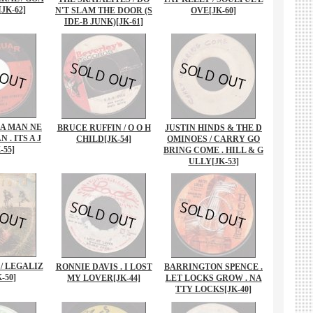
[JK-62]
N'T SLAM THE DOOR (S
OVE
[JK-60]
IDE-B JUNK)
[JK-61]
 A MAN NE
BRUCE RUFFIN / O O H
JUSTIN HINDS & THE D
 . ITS A J
CHILD
[JK-54]
OMINOES / CARRY GO
-55]
BRING COME . HILL & G
ULLY
[JK-53]
/ LEGALIZ
RONNIE DAVIS . I LOST
BARRINGTON SPENCE .
K-50]
MY LOVER
[JK-44]
LET LOCKS GROW . NA
TTY LOCKS
[JK-40]