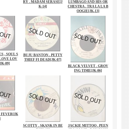
RY . MADAM SERASE
[J
LUMBAGO AND HIS OR
K-14]
CHESTRA . TRA LA LA B
OOGIE
[JK-13]
S , SOUL S
BUJU BANTON . PETTY
 LOVE LOV
THIEF FI DEAD
[JK-07]
[JK-09]
BLACK VELVET . GROV
ING TIME
[JK-06]
. FEVER
[JK
]
SCOTTY . SKANK IN BE
JACKIE MITTOO . PEEN