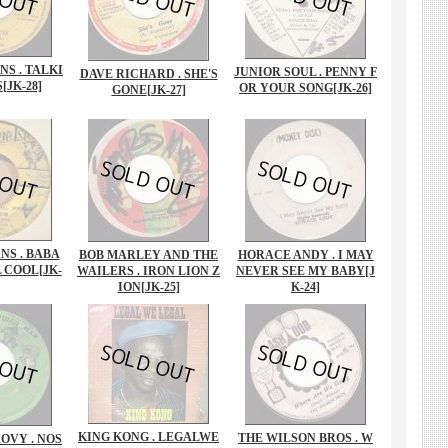
S . TALKI
JUNIOR SOUL . PENNY F
DAVE RICHARD . SHE'S
S
[JK-28]
OR YOUR SONG
[JK-26]
GONE
[JK-27]
NS . BABA
BOB MARLEY AND THE
HORACE ANDY . I MAY
L COOL
[JK-
WAILERS . IRON LION Z
NEVER SEE MY BABY
[J
ION
[JK-25]
K-24]
KING KONG . LEGALWE
THE WILSON BROS . W
OVY . NOS