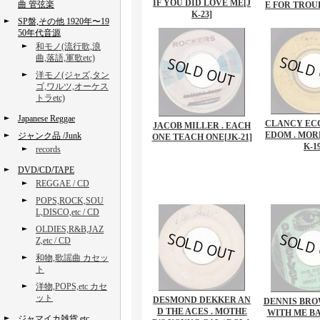
IF YOU DID LOVE ME
[J
曲 管弦楽
E FOR TROU
K-23]
SP盤,その他 1920年〜19
50年代音源
和モノ(流行歌,浪
曲,落語,軍歌etc)
洋モノ(ジャズ,タン
ゴ,ワルツ,オーケス
トラetc)
Japanese Reggae
CLANCY ECC
JACOB MILLER . EACH
EDOM . MOR
ジャンク品 /Junk
ONE TEACH ONE
[JK-21]
K-1
records
DVD/CD/TAPE
REGGAE / CD
POPS,ROCK,SOU
L,DISCO,etc / CD
OLDIES,R&B,JAZ
Z,etc / CD
和物,歌謡曲 カセッ
ト
洋物,POPS,etc カセ
ット
DESMOND DEKKER AN
DENNIS BRO
D THE ACES . MOTHE
WITH ME B
ジャマイカ雑貨,etc