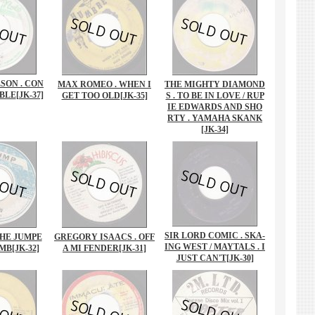
SON . CON
MAX ROMEO . WHEN I
THE MIGHTY DIAMOND
BLE
[JK-37]
GET TOO OLD
[JK-35]
S . TO BE IN LOVE / RUP
IE EDWARDS AND SHO
RTY . YAMAHA SKANK
[JK-34]
SIR LORD COMIC . SKA-
THE JUMPE
GREGORY ISAACS . OFF
ING WEST / MAYTALS . I
OMB
[JK-32]
A MI FENDER
[JK-31]
JUST CAN'T
[JK-30]