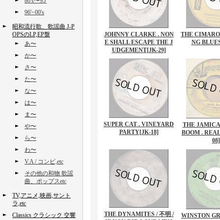
80's〜95'
96'~00's
昭和流行歌、歌謡曲 J-P
OPSのLP,EP盤
JOHNNY CLARKE . NON
THE CIMARON
E SHALL ESCAPE THE J
NG BLUE
あ〜
UDGEMENT
[JK-29]
か〜
さ〜
た〜
な〜
は〜
ま〜
SUPER CAT . VINEYARD
THE JAMICA
や〜
PARTY
[JK-18]
BOOM . REA
ら〜
08]
わ〜
V.A / コンピ,etc
その他の和物 歌謡
曲、ポップスetc
TV,アニメ,映画,サント
ラ,etc
THE DYNAMITES / 不明 /
Classics クラシック 交響
WINSTON GR