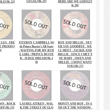
LEGAL
[JK-21]
HERE ARE WE GOING
[J
BLE
[JK-22]
K-20]
LES . FRE
FITZROY CAMPBELL Wi
ROY AND MILLIE . NEV
E PROOF
[J
th Prince Buster's All Stars
ER SAY GOODBYE . WE
9]
. WAITING FOR MY RUD
LL MEET . JACKIE AND
E GIRL / PRINCE BUSTE
MILLIE . SINCE I MET Y
R ‎. JUDGE DREAD
[JK-1
OU BABY . OWEN AND
8]
MILLIE . I DONT WANT
YOU
[JK-17]
WN . ROCK
LAUREL AITKEN . WAL
MONTY AND ROY . IN A
ABY
[JK-15]
K THE STREET OF GLO
ND OUT THE WINDOW .