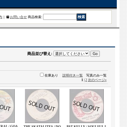
内
｜
お問い合せ
商品検索
:
商品並び替え
:
在庫あり
説明付き一覧
写真のみ一覧
1
|
2
次のページ
»
RAL / GOA
THE SKATALITES / DO
PAT KELLY / SOULFUL L