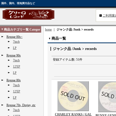
国外、国内、現地買付品など
ご利用案
商品カテゴリ一覧 Categor
home
｜
ジャンク品 /Junk > records
y
Reggae 00s~
商品一覧
7inch
LP
ジャンク品 /Junk > records
Reggae 90s
登録アイテム数
:
51件
7inch
12'EP
LP
Reggae 80s
7inch
12'EP
LP
Reggae 70s, Deejay, etc
7inch
CHARLEY RANKS / GAL
BUNNY GENE