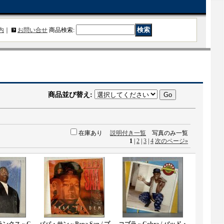
内
｜
お問い合せ
商品検索
:
商品並び替え
:
在庫あり
説明付き一覧
写真のみ一覧
1
|
2
|
3
|
4
次のページ
»