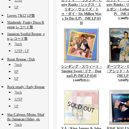
カッティー・ランクス ~ C
カッティー・ラ
12'EP
utty Ranks / シックス・ミ
utty Ranks
LP
リオン・ウェイズ・ト
ェポン ~ Lethal
ゥ・ダイ ~ Six Million Way
P)
[MCL
Lovers 7'&12',LP盤
s To Die (LP)
[MCLP-65
3,300円
Skinheads ,Funky Disco R
8]
eggae,レコード盤
Jamaican Soulful Reggae ,e
tc,レコード盤
7inch
12'EP / LP
Roots Reggae / Dub
7inch
シンギング・スウィート ~
ダーツマン ~ 
Singing Sweet / ドナ ~ Don
/ アシッド ~ A
EP
na(LP)
[MCLP-654]
[MCLP-
LP
2,640円
(税込)
3,850円
Rock steady / Early Reggae
7inch
12'EP
LP
Ska /Calypso /Mento /Shuf
fle /Jamaican Oldies, etc
7inch
V.A. / King Jammy & John
JOSiE WALES