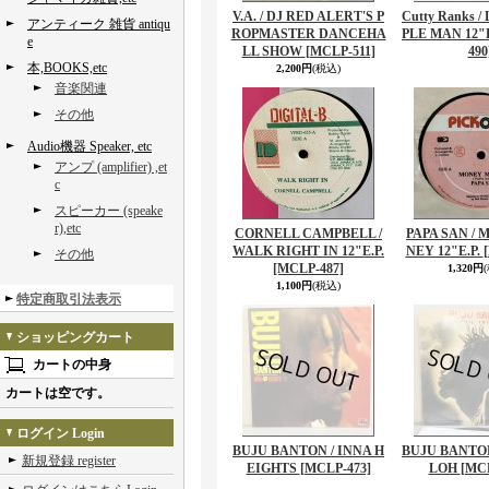
V.A. / DJ RED ALERT'S P
Cutty Ranks 
アンティーク 雑貨 antiqu
ROPMASTER DANCEHA
PLE MAN 12"E
e
LL SHOW
[MCLP-511]
490
本,BOOKS,etc
2,200円
(税込)
音楽関連
その他
Audio機器 Speaker, etc
アンプ (amplifier) ,et
c
スピーカー (speake
r),etc
CORNELL CAMPBELL /
PAPA SAN /
WALK RIGHT IN 12"E.P.
NEY 12"E.P.
その他
[MCLP-487]
1,320円
1,100円
(税込)
特定商取引法表示
ショッピングカート
カートの中身
カートは空です。
ログイン Login
BUJU BANTON / INNA H
BUJU BANTON 
新規登録 register
EIGHTS
[MCLP-473]
LOH
[MCL