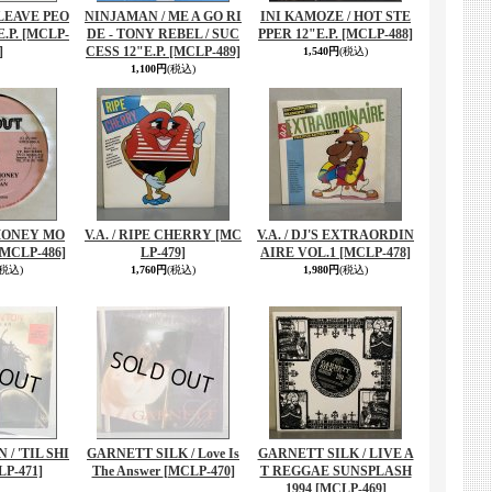
/ LEAVE PEO
NINJAMAN / ME A GO RI
INI KAMOZE / HOT STE
.P.
[MCLP-
DE - TONY REBEL / SUC
PPER 12"E.P.
[MCLP-488]
]
CESS 12"E.P.
[MCLP-489]
1,540円
(税込)
1,100円
(税込)
 MONEY MO
V.A. / RIPE CHERRY
[MC
V.A. / DJ'S EXTRAORDIN
[MCLP-486]
LP-479]
AIRE VOL.1
[MCLP-478]
(税込)
1,760円
(税込)
1,980円
(税込)
/ 'TIL SHI
GARNETT SILK / Love Is
GARNETT SILK / LIVE A
P-471]
The Answer
[MCLP-470]
T REGGAE SUNSPLASH
1994
[MCLP-469]