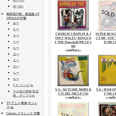
80's〜95'
96'~00's
昭和流行歌、歌謡曲 J-P
OPSのLP,EP盤
あ〜
か〜
CHARLIE CHAPLIN & J
SUPER BEAGL
さ〜
OSEY WALES / KINGS O
CT ME, YOU 
た〜
F THE Dancehall
[MCLP-5
D
[MCLP
90]
な〜
2,860円
(税込)
は〜
ま〜
や〜
ら〜
わ〜
V.A / コンピ,etc
V.A. / KUTCHIE MORE K
V.A. / BAM 
その他の和物 歌謡
UTCHIE
[MCLP-576]
F
[MCLP
曲、ポップスetc
1,760円
(税込)
1,760円
TV,アニメ,映画,サント
ラ,etc
Classics クラシック 交響