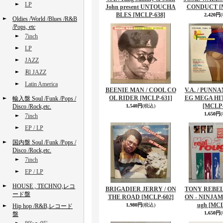
LP
John present UNTOUCHA
CONDUCT
[
BLES
[MCLP-638]
2,420円
Oldies /World /Blues /R&B
/Pops, etc
7inch
LP
JAZZ
和 JAZZ
Latin America
BEENIE MAN / COOL CO
V.A. / PUNN
OL RIDER
[MCLP-631]
EG MEGA HI
輸入盤 Soul /Funk /Pops /
[MCLP-
Disco /Rock,etc.
1,540円
(税込)
1,650円
7inch
EP / LP
国内盤 Soul /Funk /Pops /
Disco /Rock,etc.
7inch
EP / LP
HOUSE , TECHNO,レコ
BRIGADIER JERRY / ON
TONY REBEL
ード盤
THE ROAD
[MCLP-602]
ON - NINJAMA
ugh
[MCL
1,980円
(税込)
Hip hop /R&B,レコード
1,650円
盤