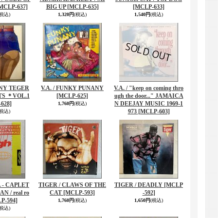
MCLP-637]
BIG UP
[MCLP-635]
[MCLP-633]
(税込)
1,320円
(税込)
1,540円
(税込)
ANY TEGER
V.A. / FUNKY PUNANY
V.A. / "keep on coming thro
TS ＊VOL.1
[MCLP-625]
ugh the door..." JAMAICA
628]
N DEEJAY MUSIC 1969-1
1,760円
(税込)
973
[MCLP-603]
(税込)
 - CAPLET
TIGER / CLAWS OF THE
TIGER / DEADLY
[MCLP
N / real ro
CAT
[MCLP-593]
-592]
P-594]
1,760円
(税込)
1,650円
(税込)
(税込)