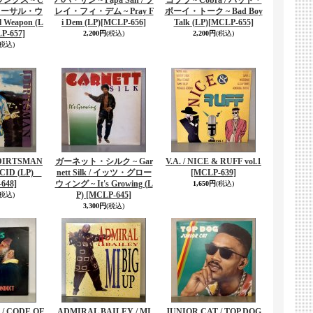
ンクス ~ C
パパ・サン ~ Papa San / プ
コブラ ~ Cobra / バッド・
 / リーサル・ウ
レイ・フィ・デム ~ Pray F
ボーイ・トーク ~ Bad Boy
 Weapon (L
i Dem (LP)
[MCLP-656]
Talk (LP)
[MCLP-655]
P-657]
2,200円
(税込)
2,200円
(税込)
(税込)
DIRTSMAN
ガーネット・シルク ~ Gar
V.A. / NICE & RUFF vol.1
CID (LP)
nett Silk / イッツ・グロー
[MCLP-639]
648]
ウィング ~ It's Growing (L
1,650円
(税込)
P)
[MCLP-645]
(税込)
3,300円
(税込)
 / CODE OF
ADMIRAL BAILEY / MI
JUNIOR CAT / TOP DOG