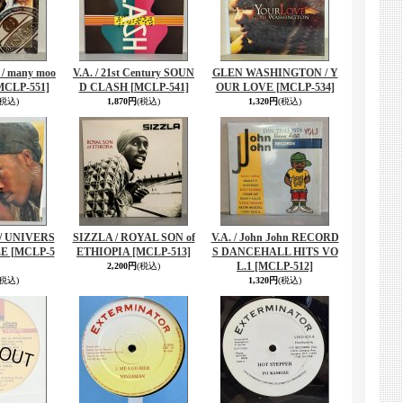
/ many moo
V.A. / 21st Century SOUN
GLEN WASHINGTON / Y
MCLP-551]
D CLASH
[MCLP-541]
OUR LOVE
[MCLP-534]
(税込)
1,870円
(税込)
1,320円
(税込)
/ UNIVERS
SIZZLA / ROYAL SON of
V.A. / John John RECORD
LE
[MCLP-5
ETHIOPIA
[MCLP-513]
S DANCEHALL HITS VO
L.1
[MCLP-512]
2,200円
(税込)
(税込)
1,320円
(税込)