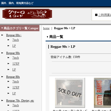
国外、国内、現地買付品など
ご利用案
商品カテゴリ一覧 Categor
home
｜
Reggae 90s > LP
y
Reggae 00s~
商品一覧
7inch
LP
Reggae 90s > LP
Reggae 90s
登録アイテム数
:
159件
7inch
12'EP
LP
Reggae 80s
7inch
12'EP
LP
Reggae 70s, Deejay, etc
7inch