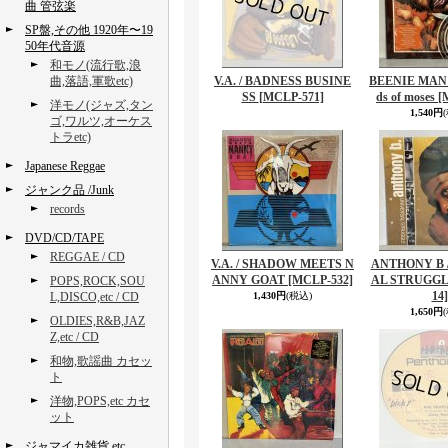
曲 管弦楽
SP盤,その他 1920年〜19
50年代音源
和モノ(流行歌,浪
曲,落語,軍歌etc)
V.A. / BADNESS BUSINE
BEENIE MAN 
SS
[MCLP-571]
ds of moses
[
洋モノ(ジャズ,タン
1,540円
ゴ,ワルツ,オーケス
トラetc)
Japanese Reggae
ジャンク品 /Junk
records
DVD/CD/TAPE
REGGAE / CD
V.A. / SHADOW MEETS N
ANTHONY B 
ANNY GOAT
[MCLP-532]
AL STRUGG
POPS,ROCK,SOU
14]
L,DISCO,etc / CD
1,430円
(税込)
1,650円
OLDIES,R&B,JAZ
Z,etc / CD
和物,歌謡曲 カセッ
ト
洋物,POPS,etc カセ
ット
ジャマイカ雑貨,etc