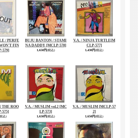
E / PERFE
BUJU BANTON / STAMI
V.A. / NINJA TURTLE
[M
WON'T FIN
NA DADDY
[MCLP-578]
CLP-577]
-579]
1,650円
(税込)
1,430円
(税込)
ON THE ROO
V.A. / MUSLIM vol.2
[MC
V.A. / MUSLIM
[MCLP-57
-575]
LP-573]
2]
(税込)
1,650円
(税込)
1,650円
(税込)