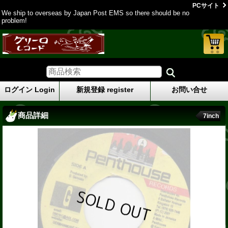
PCサイト
We ship to overseas by Japan Post EMS so there should be no
problem!
ログイン Login
新規登録 register
お問い合せ
商品詳細
7inch