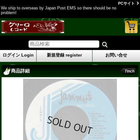
PCサイト
We ship to overseas by Japan Post EMS so there should be no
problem!
ログイン Login
新規登録 register
お問い合せ
商品詳細
7inch