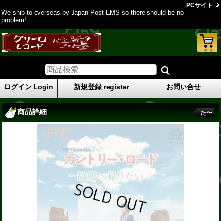
PCサイト
We ship to overseas by Japan Post EMS so there should be no
problem!
ログイン Login
新規登録 register
お問い合せ
商品詳細
た〜