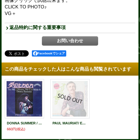
画像クリックで試聴出来ます。
CLICK TO PHOTO♪
VG＋
返品特約に関する重要事項
Facebookでシェア
この商品をチェックした人はこんな商品も閲覧されています
DONNA SUMMER / TRY ME I KNOW WE CAN MAKE IT . WASTED
PAUL MAURIAT/ EL BIMBO . UNTIL THE END OF MY SONG
660円
(税込)