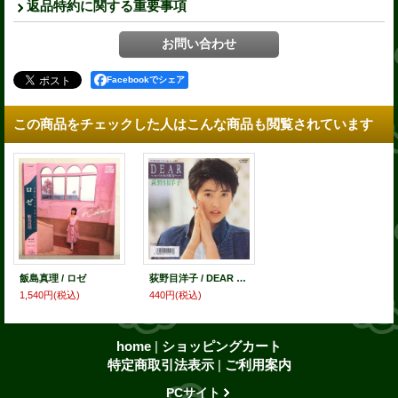
返品特約に関する重要事項
Facebookでシェア
この商品をチェックした人はこんな商品も閲覧されています
飯島真理 / ロゼ
荻野目洋子 / DEAR コバルトの彼方へ . 朝の街
1,540円
(税込)
440円
(税込)
home
|
ショッピングカート
特定商取引法表示
|
ご利用案内
PCサイト