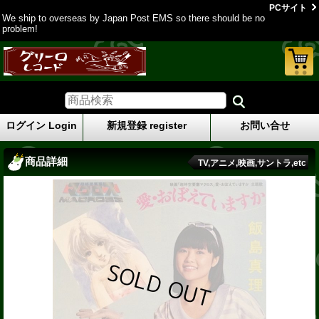
PCサイト
We ship to overseas by Japan Post EMS so there should be no
problem!
ログイン Login
新規登録 register
お問い合せ
商品詳細
TV,アニメ,映画,サントラ,etc