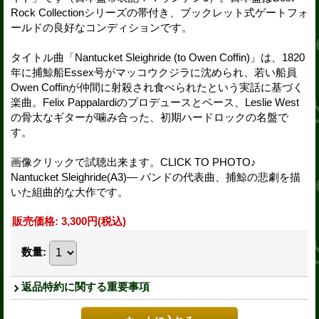
Rock Collectionシリーズの帯付き、ブックレット式ゲートフォ
ールドの良好なコンディションです。
タイトル曲「Nantucket Sleighride (to Owen Coffin)」は、1820
年に捕鯨船Essex号がマッコウクジラに沈められ、若い船員
Owen Coffinが仲間に射殺され食べられたという実話に基づく
楽曲。Felix Pappalardiのプロデュースとベース、Leslie West
の骨太なギターが噛み合った、初期ハードロックの名盤で
す。
画像クリックで試聴出来ます。CLICK TO PHOTO♪
Nantucket Sleighride(A3)— バンドの代表曲、捕鯨の悲劇を描
いた組曲的な大作です。
販売価格
:
3,300円
(税込)
数量
:
返品特約に関する重要事項