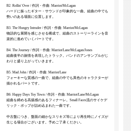
B2. Rollin' Over / 作詞・作曲: Marriot/McLagan
ハードに振ったギター・サウンドが印象的な一曲。組曲の中でも
勢いのある場面に位置します。
B3. The Hungry Intruder / 作詞・作曲: Marriot/McLagan
物語的な展開を感じさせる構成で、組曲のストーリーラインを音
楽的に進めていくパートです。
B4. The Journey / 作詞・作曲: Marriot/Lane/McLagan/Jones
組曲後半の旅情を表現したトラック。バンドのアンサンブルがじ
わりと盛り上がっていきます。
B5. Mad John / 作詞・作曲: Marriot/Lane
フォーキーな質感の一曲で、組曲の中でも異色のキャラクターが
描かれるパートです。
B6. Happy Days Toy Town / 作詞・作曲: Marriot/Lane/McLagan
組曲を締める高揚感のあるフィナーレ。Small Faces流のサイケデ
リック・ポップが詰め込まれた一曲です。
中古盤につき、盤面の細かなスリキズ等により再生時にノイズが
生じる場合がございます。予めご了承ください。