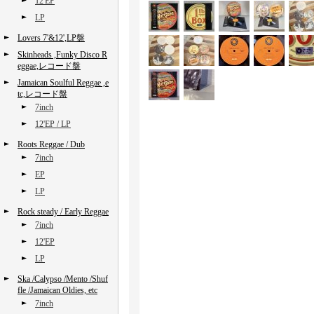
12'EP
LP
Lovers 7'&12',LP盤
Skinheads ,Funky Disco R
eggae,レコード盤
Jamaican Soulful Reggae ,e
tc,レコード盤
7inch
12'EP / LP
Roots Reggae / Dub
7inch
EP
LP
Rock steady / Early Reggae
7inch
12'EP
LP
Ska /Calypso /Mento /Shuf
fle /Jamaican Oldies, etc
7inch