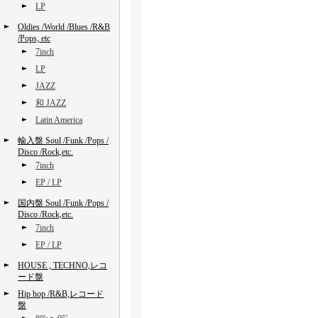
LP
Oldies /World /Blues /R&B
/Pops, etc
7inch
LP
JAZZ
和 JAZZ
Latin America
輸入盤 Soul /Funk /Pops /
Disco /Rock,etc.
7inch
EP / LP
国内盤 Soul /Funk /Pops /
Disco /Rock,etc.
7inch
EP / LP
HOUSE , TECHNO,レコ
ード盤
Hip hop /R&B,レコード
盤