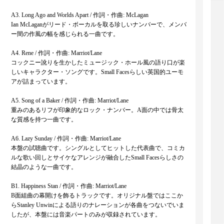
A3. Long Ago and Worlds Apart / 作詞・作曲: McLagan
Ian McLaganがリード・ボーカルを取る珍しいナンバーで、メンバ
ー間の作風の幅を感じられる一曲です。
A4. Rene / 作詞・作曲: Marriot/Lane
コックニー訛りを生かしたミュージック・ホール風の語り口が楽
しいキャラクター・ソングです。Small Facesらしい英国的ユーモ
アが詰まっています。
A5. Song of a Baker / 作詞・作曲: Marriot/Lane
重みのあるリフが印象的なロック・ナンバー。A面の中では骨太
な質感を持つ一曲です。
A6. Lazy Sunday / 作詞・作曲: Marriot/Lane
本盤の試聴曲です。シングルとしてヒットした代表曲で、コミカ
ルな歌い回しとサイケなアレンジが融合したSmall Facesらしさの
結晶のような一曲です。
B1. Happiness Stan / 作詞・作曲: Marriot/Lane
B面組曲の幕開けを飾るトラックです。オリジナル盤ではここか
らStanley Unwinによる語りのナレーションが各曲をつないでいま
したが、本盤には音楽パートのみが収録されています。