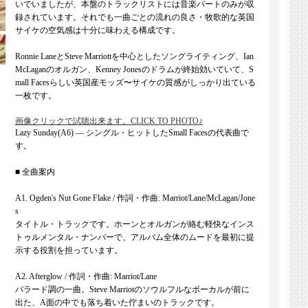
いでいましたが、本盤のトラックリストには音楽パートのみが収
録されています。それでも一曲ごとの流れの良さ・牧歌的な英国
サイケの空気感は十分に味わえる構成です。
Ronnie LaneとSteve Marriottを中心としたソングライティング、Ian
McLaganのオルガン、Kenney Jonesのドラムが終始効いていて、S
mall Facesらしい英国産モッズ〜サイケの質感がしっかり出ている
一枚です。
画像クリックで試聴出来ます。CLICK TO PHOTO♪
Lazy Sunday(A6) — シングル・ヒットしたSmall Facesの代表曲で
す。
■ 全曲案内
A1. Ogden's Nut Gone Flake / 作詞・作曲: Marriot/Lane/McLagan/Jone
s
タイトル・トラックです。ホーンとオルガンが絡む軽快なインス
トゥルメンタル・ナンバーで、アルバム全体のムードを最初に提
示する役割を担っています。
A2. Afterglow / 作詞・作曲: Marriot/Lane
バラード調の一曲。Steve Marriotのソウルフルなボーカルが前に
出た、A面の中でも落ち着いた佇まいのトラックです。