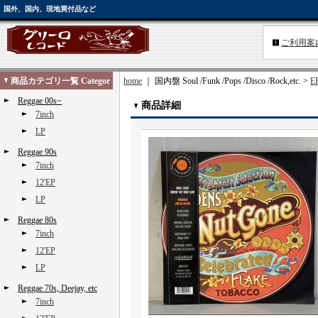
国外、国内、現地買付品など
ご利用案
商品カテゴリ一覧 Categor
home
｜ 国内盤 Soul /Funk /Pops /Disco /Rock,etc. >
EP
y
Reggae 00s~
商品詳細
7inch
LP
Reggae 90s
7inch
12'EP
LP
Reggae 80s
7inch
12'EP
LP
Reggae 70s, Deejay, etc
7inch