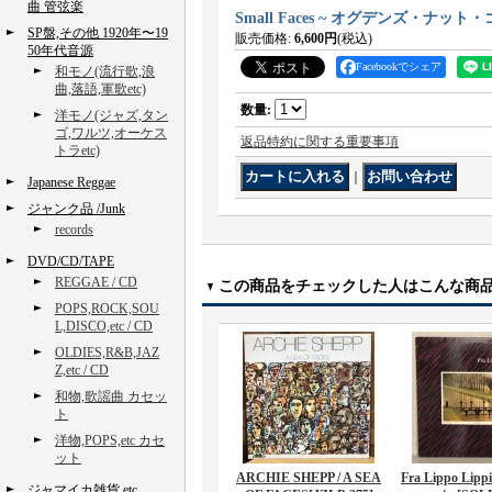
曲 管弦楽
Small Faces ~ オグデンズ・ナット
SP盤,その他 1920年〜19
販売価格
:
6,600円
(税込)
50年代音源
Facebookでシェア
和モノ(流行歌,浪
曲,落語,軍歌etc)
数量
:
洋モノ(ジャズ,タン
ゴ,ワルツ,オーケス
返品特約に関する重要事項
トラetc)
｜
Japanese Reggae
ジャンク品 /Junk
records
DVD/CD/TAPE
REGGAE / CD
この商品をチェックした人はこんな商
POPS,ROCK,SOU
L,DISCO,etc / CD
OLDIES,R&B,JAZ
Z,etc / CD
和物,歌謡曲 カセッ
ト
洋物,POPS,etc カセ
ット
ARCHIE SHEPP / A SEA
Fra Lippo Lippi
ジャマイカ雑貨,etc