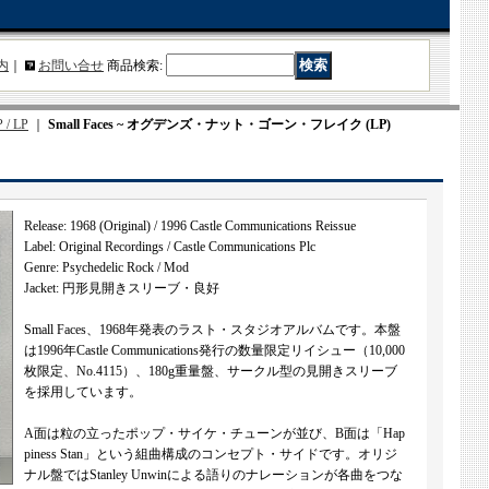
内
｜
お問い合せ
商品検索
:
 / LP
｜
Small Faces ~ オグデンズ・ナット・ゴーン・フレイク (LP)
Release: 1968 (Original) / 1996 Castle Communications Reissue
Label: Original Recordings / Castle Communications Plc
Genre: Psychedelic Rock / Mod
Jacket: 円形見開きスリーブ・良好
Small Faces、1968年発表のラスト・スタジオアルバムです。本盤
は1996年Castle Communications発行の数量限定リイシュー（10,000
枚限定、No.4115）、180g重量盤、サークル型の見開きスリーブ
を採用しています。
A面は粒の立ったポップ・サイケ・チューンが並び、B面は「Hap
piness Stan」という組曲構成のコンセプト・サイドです。オリジ
ナル盤ではStanley Unwinによる語りのナレーションが各曲をつな