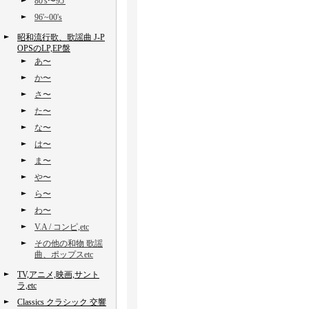
80's〜95'
96'~00's
昭和流行歌、歌謡曲 J-P
OPSのLP,EP盤
あ〜
か〜
さ〜
た〜
な〜
は〜
ま〜
や〜
ら〜
わ〜
V.A / コンピ,etc
その他の和物 歌謡
曲、ポップスetc
TV,アニメ,映画,サント
ラ,etc
Classics クラシック 交響