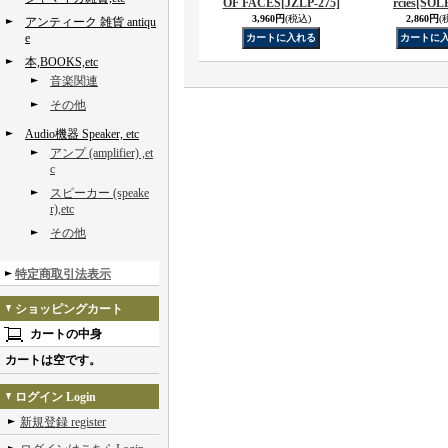
OF FACES
[JZLP-275]
rcies
[SOLP
3,960円
(税込)
2,860円
(
アンティーク 雑貨 antiqu
e
本,BOOKS,etc
音楽関連
その他
Audio機器 Speaker, etc
アンプ (amplifier) ,et
c
スピーカー (speake
r),etc
その他
特定商取引法表示
ショッピングカート
カートの中身
カートは空です。
ログイン Login
新規登録 register