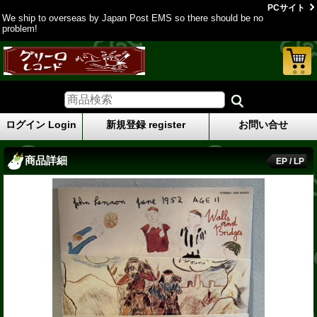
PCサイト
We ship to overseas by Japan Post EMS so there should be no
problem!
ログイン Login
新規登録 register
お問い合せ
商品詳細
EP / LP