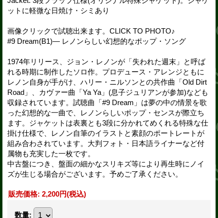
Jacket: 3段フラップ仕様(オリジナル特殊ジャケット)。ジャケ
ットに軽微な日焼け・シミあり
画像クリックで試聴出来ます。CLICK TO PHOTO♪
#9 Dream(B1)— レノンらしい幻想的なポップ・ソング
1974年リリース、ジョン・レノンが「失われた週末」と呼ば
れる時期に制作したソロ作。プロデュース・アレンジともに
レノン自身が手がけ、ハリー・ニルソンとの共作曲「Old Dirt
Road」、カヴァー曲「Ya Ya」(息子ジュリアンが参加)なども
収録されています。試聴曲「#9 Dream」は夢の中の情景を歌
った幻想的な一曲で、レノンらしいポップ・センスが際立ち
ます。ジャケットは表裏とも3段に分かれてめくれる特殊な仕
掛け仕様で、レノン自筆のイラストと素顔のポートレートが
組み合わされています。大判フォト・日本語ライナーなど付
属物も充実した一枚です。
中古盤につき、盤面の細かなスリキズ等により再生時にノイ
ズが生じる場合がございます。予めご了承ください。
販売価格
:
2,200円
(税込)
数量
: