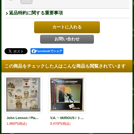
返品特約に関する重要事項
Facebookでシェア
この商品をチェックした人はこんな商品も閲覧されています
John Lennon / Plastic Ono Band ジョン・レノン / Shaved Fish シェイブド・フィッシュ〜ジョン・レノンの軌跡 (LP)
V.A. ~ VARIOUS / トリビュート・トゥ・ジョン・コルトレーン ~ TRIBUTE TO JOHN COLTRANE — SELECT LIVE UNDER THE SKY '87 10TH SPECIAL (LP)
1,980円
(税込)
8,470円
(税込)