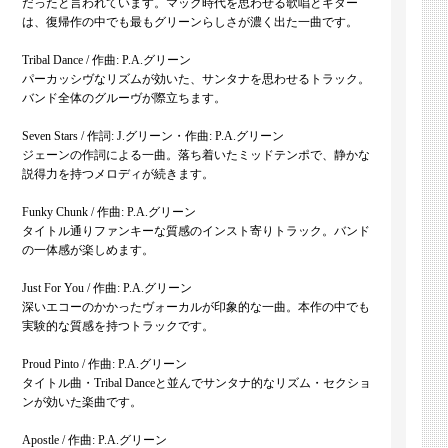
だったと言われています。マック時代を思わせる歌唱とギター
は、復帰作の中でも最もグリーンらしさが濃く出た一曲です。
Tribal Dance / 作曲: P.A.グリーン
パーカッシヴなリズムが効いた、サンタナを思わせるトラック。
バンド全体のグルーヴが際立ちます。
Seven Stars / 作詞: J.グリーン・作曲: P.A.グリーン
ジェーンの作詞による一曲。落ち着いたミッドテンポで、静かな
説得力を持つメロディが続きます。
Funky Chunk / 作曲: P.A.グリーン
タイトル通りファンキーな質感のインスト寄りトラック。バンド
の一体感が楽しめます。
Just For You / 作曲: P.A.グリーン
深いエコーのかかったヴォーカルが印象的な一曲。本作の中でも
実験的な質感を持つトラックです。
Proud Pinto / 作曲: P.A.グリーン
タイトル曲・Tribal Danceと並んでサンタナ的なリズム・セクショ
ンが効いた楽曲です。
Apostle / 作曲: P.A.グリーン