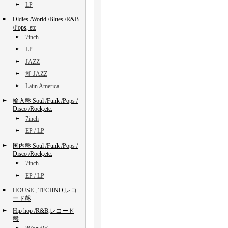
LP
Oldies /World /Blues /R&B
/Pops, etc
7inch
LP
JAZZ
和 JAZZ
Latin America
輸入盤 Soul /Funk /Pops /
Disco /Rock,etc.
7inch
EP / LP
国内盤 Soul /Funk /Pops /
Disco /Rock,etc.
7inch
EP / LP
HOUSE , TECHNO,レコ
ード盤
Hip hop /R&B,レコード
盤