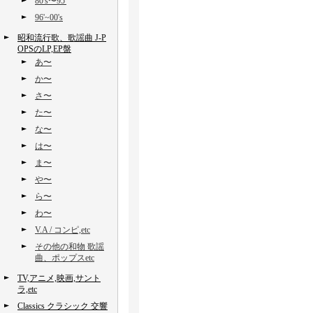
80's〜95'
96'~00's
昭和流行歌、歌謡曲 J-P
OPSのLP,EP盤
あ〜
か〜
さ〜
た〜
な〜
は〜
ま〜
や〜
ら〜
わ〜
V.A / コンピ,etc
その他の和物 歌謡
曲、ポップスetc
TV,アニメ,映画,サント
ラ,etc
Classics クラシック 交響