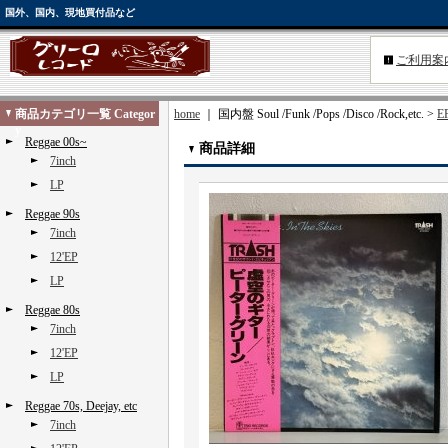
国外、国内、現地買付品など
ご利用案
商品カテゴリ一覧 Categor
home
｜ 国内盤 Soul /Funk /Pops /Disco /Rock,etc. >
EP
y
Reggae 00s~
商品詳細
7inch
LP
Reggae 90s
7inch
12'EP
LP
Reggae 80s
7inch
12'EP
LP
Reggae 70s, Deejay, etc
7inch