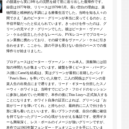
の脱退から実に8年もの沈黙を経て世に送り出した復帰作です。
録音は1977年秋、リリースは1979年5月。長い空白の理由は、薬
物問題と精神的な不調による療養生活でした。当時を知る人々の
間でさえ「あのピーター・グリーンが本当に戻ってくるのか」と
半信半疑だったと伝えられています。きっかけを作ったのは、グ
リーンの兄マイク・グリーンでした。彼はピーター・ヴァーノ
ン・ケルが設立した小さなレーベル、PVKレコードでプロモーシ
ョン業務に携わっており、その縁で弟をヴァーノン・ケルに引き
合わせます。ここから、誰の干渉も受けない自分のペースでの復
帰作りが始まりました。
プロデュースはピーター・ヴァーノン・ケル本人。演奏陣には旧
知の仲間たちが集まっています。鍵盤を弾くピーター・バーデン
ス(後にCamelを結成)は、実はグリーンが最初に在籍したバンド
「Peter's Bees」を率いていた人物で、二人の関係はグリーンの音
楽人生の出発点にまで遡ります。リード・ギターを分担したスノ
ーウィ・ホワイトは、当時すでにピンク・フロイドのセッション
に参加し始めていた時期で、本作の後にThin Lizzyへ正式加入する
ことになります。ホワイト自身の証言によれば、グリーンは「お
前がリードを弾いてくれ」と持ちかけ、最終的に二人で分け合う
形に落ち着いたといいます。長いブランクの後、自分の腕に確信
を持てなかったグリーンの心境がうかがえる逸話です。使用ギタ
ーも興味深く、レス・ポールのイメージが強いグリーンですが、
本作では1965年製フェンダー・デュオソニックを手にしていま