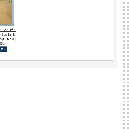
ツ・イン・ザ・
It's In Th
P)
[HH-231]
税込)