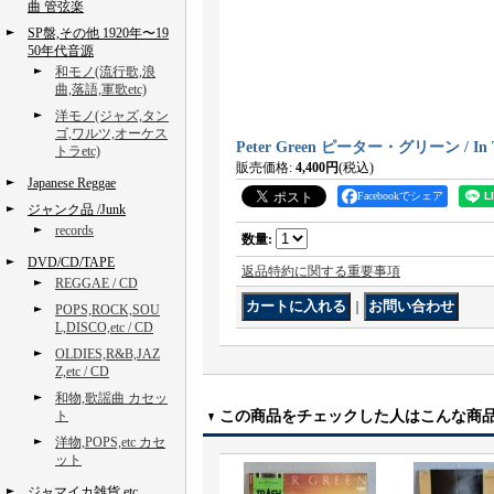
曲 管弦楽
SP盤,その他 1920年〜19
50年代音源
和モノ(流行歌,浪
曲,落語,軍歌etc)
洋モノ(ジャズ,タン
ゴ,ワルツ,オーケス
Peter Green ピーター・グリーン / In 
トラetc)
販売価格
:
4,400円
(税込)
Japanese Reggae
Facebookでシェア
ジャンク品 /Junk
records
数量
:
DVD/CD/TAPE
返品特約に関する重要事項
REGGAE / CD
｜
POPS,ROCK,SOU
L,DISCO,etc / CD
OLDIES,R&B,JAZ
Z,etc / CD
和物,歌謡曲 カセッ
ト
この商品をチェックした人はこんな商
洋物,POPS,etc カセ
ット
ジャマイカ雑貨,etc