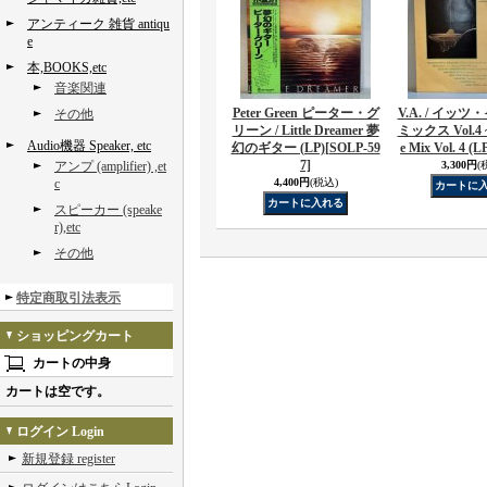
アンティーク 雑貨 antiqu
e
本,BOOKS,etc
音楽関連
Peter Green ピーター・グ
V.A. / イッ
その他
リーン / Little Dreamer 夢
ミックス Vol.4 ~ 
Audio機器 Speaker, etc
幻のギター (LP)
[SOLP-59
e Mix Vol. 4 (L
7]
アンプ (amplifier) ,et
3,300円
(
c
4,400円
(税込)
スピーカー (speake
r),etc
その他
特定商取引法表示
ショッピングカート
カートの中身
カートは空です。
ログイン Login
新規登録 register