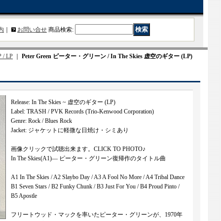
内
｜
お問い合せ
商品検索
:
 / LP
｜
Peter Green ピーター・グリーン / In The Skies 虚空のギター (LP)
Release: In The Skies ~ 虚空のギター (LP)
Label: TRASH / PVK Records (Trio-Kenwood Corporation)
Genre: Rock / Blues Rock
Jacket: ジャケットに軽微な日焼け・シミあり
画像クリックで試聴出来ます。CLICK TO PHOTO♪
In The Skies(A1)— ピーター・グリーン復帰作のタイトル曲
A1 In The Skies / A2 Slaybo Day / A3 A Fool No More / A4 Tribal Dance
B1 Seven Stars / B2 Funky Chunk / B3 Just For You / B4 Proud Pinto /
B5 Apostle
フリートウッド・マックを率いたピーター・グリーンが、1970年