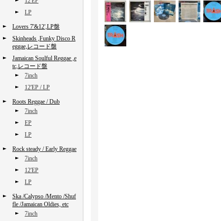
12'EP
LP
Lovers 7'&12',LP盤
Skinheads ,Funky Disco R
eggae,レコード盤
Jamaican Soulful Reggae ,e
tc,レコード盤
7inch
12'EP / LP
Roots Reggae / Dub
7inch
EP
LP
Rock steady / Early Reggae
7inch
12'EP
LP
Ska /Calypso /Mento /Shuf
fle /Jamaican Oldies, etc
7inch