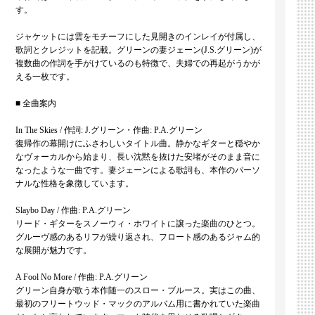
す。
ジャケットには雲をモチーフにした見開きのインレイが付属し、
歌詞とクレジットを記載。グリーンの妻ジェーン(J.S.グリーン)が
複数曲の作詞を手がけているのも特徴で、夫婦での再起がうかが
える一枚です。
■ 全曲案内
In The Skies / 作詞: J.グリーン・作曲: P.A.グリーン
復帰作の幕開けにふさわしいタイトル曲。静かなギターと穏やか
なヴォーカルから始まり、長い沈黙を抜けた安堵がそのまま音に
なったような一曲です。妻ジェーンによる歌詞も、本作のパーソ
ナルな性格を象徴しています。
Slaybo Day / 作曲: P.A.グリーン
リード・ギターをスノーウィ・ホワイトに譲った楽曲のひとつ。
グルーヴ感のあるリフが繰り返され、フロート感のあるジャム的
な展開が魅力です。
A Fool No More / 作曲: P.A.グリーン
グリーン自身が歌う本作随一のスロー・ブルース。実はこの曲、
最初のフリートウッド・マックのアルバム用に書かれていた楽曲