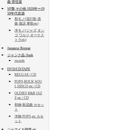
曲 管弦楽
SP盤,その他 1920年〜19
50年代音源
和モノ(流行歌,浪
曲,落語,軍歌etc)
洋モノ(ジャズ,タン
ゴ,ワルツ,オーケス
トラetc)
Japanese Reggae
ジャンク品 /Junk
records
DVD/CD/TAPE
REGGAE / CD
POPS,ROCK,SOU
L,DISCO,etc / CD
OLDIES,R&B,JAZ
Z,etc / CD
和物,歌謡曲 カセッ
ト
洋物,POPS,etc カセ
ット
ジャマイカ雑貨,etc