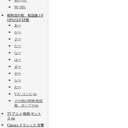
80's〜95'
96'~00's
昭和流行歌、歌謡曲 J-P
OPSのLP,EP盤
あ〜
か〜
さ〜
た〜
な〜
は〜
ま〜
や〜
ら〜
わ〜
V.A / コンピ,etc
その他の和物 歌謡
曲、ポップスetc
TV,アニメ,映画,サント
ラ,etc
Classics クラシック 交響