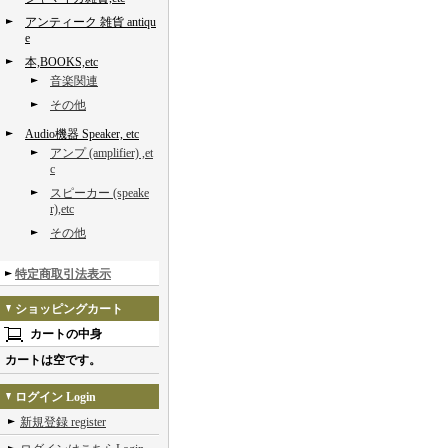
アンティーク 雑貨 antiqu
e
本,BOOKS,etc
音楽関連
その他
Audio機器 Speaker, etc
アンプ (amplifier) ,et
c
スピーカー (speake
r),etc
その他
特定商取引法表示
ショッピングカート
カートの中身
カートは空です。
ログイン Login
新規登録 register