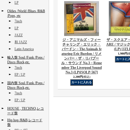
LP
Oldies /World /Blues /R&B
/Pops, etc
7inch
LP
JAZZ
ジ・アニマルズ・フィー
ザ・スクエア ~ 
和 JAZZ
チャリング・エリック・
ARE / マジック
Latin America
バードン ~ The Animals fe
(LP)
[JZLP
aturing Eric Burdon / リメ
1,980円
(
輸入盤 Soul /Funk /Pops /
ンバー・ザ・リバプー
Disco /Rock,etc.
ル・サウンド No.3 ~ Reme
7inch
mber The Liverpool Sound
No.3 (LP)
[SOLP-567]
EP / LP
2,200円
(税込)
国内盤 Soul /Funk /Pops /
Disco /Rock,etc.
7inch
EP / LP
HOUSE , TECHNO,レコ
ード盤
Hip hop /R&B,レコード
盤