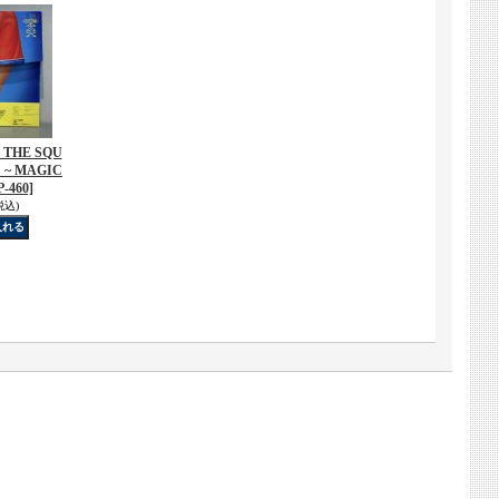
THE SQU
 ~ MAGIC
-460]
税込)