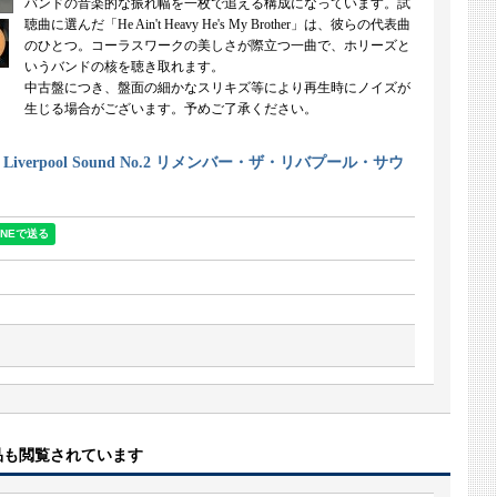
バンドの音楽的な振れ幅を一枚で追える構成になっています。試
聴曲に選んだ「He Ain't Heavy He's My Brother」は、彼らの代表曲
のひとつ。コーラスワークの美しさが際立つ一曲で、ホリーズと
いうバンドの核を聴き取れます。
中古盤につき、盤面の細かなスリキズ等により再生時にノイズが
生じる場合がございます。予めご了承ください。
 The Liverpool Sound No.2 リメンバー・ザ・リバプール・サウ
品も閲覧されています