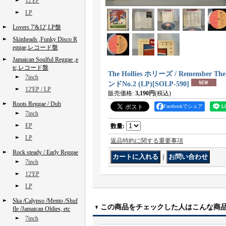
12'EP
LP
Lovers 7'&12',LP盤
Skinheads ,Funky Disco R
eggae,レコード盤
Jamaican Soulful Reggae ,e
tc,レコード盤
The Hollies ホリーズ / Remember
7inch
ンドNo.2 (LP)
[
SOLP-590
]
12'EP / LP
販売価格
:
3,190円
(税込)
Roots Reggae / Dub
Facebookでシェア
7inch
EP
数量
:
LP
返品特約に関する重要事項
Rock steady / Early Reggae
｜
7inch
12'EP
LP
Ska /Calypso /Mento /Shuf
この商品をチェックした人はこんな商
fle /Jamaican Oldies, etc
7inch