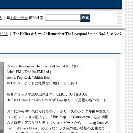
内
｜
お問い合せ
商品検索
:
 / LP
｜
The Hollies ホリーズ / Remember The Liverpool Sound No.2 リメンバ
Release: Remember The Liverpool Sound No.2 (LP)
Label: EMI (Toshiba-EMI Ltd.)
Genre: Pop Rock / British Beat
Jacket: ジャケットに軽微な日焼け・シミあり
画像クリックで試聴出来ます。CLICK TO PHOTO♪
He Ain't Heavy He's My Brother(B1)— ホリーズ屈指の名バラード
60年代から70年代にかけてのザ・ホリーズのシングル曲を集めた
コンピレーション盤です。「Bus Stop」「Carrie-Anne」など初期
のメロディアスなブリティッシュ・ビートから、「Long Cool Wo
man In A Black Dress」のようなロック色の強い後期の楽曲まで、