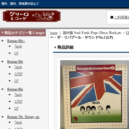
国外、国内、現地買付品など
ご利用案
商品カテゴリ一覧 Categor
home
｜ 国内盤 Soul /Funk /Pops /Disco /Rock,etc. >
EP
y
ー・ザ・リバプール・サウンドNo.2 (LP)
Reggae 00s~
7inch
商品詳細
LP
Reggae 90s
7inch
12'EP
LP
Reggae 80s
7inch
12'EP
LP
Reggae 70s, Deejay, etc
7inch