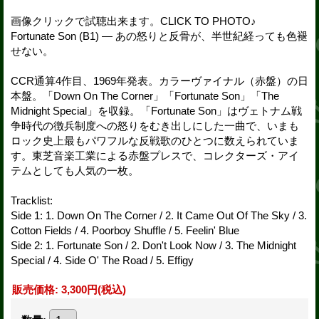
画像クリックで試聴出来ます。CLICK TO PHOTO♪
Fortunate Son (B1) — あの怒りと反骨が、半世紀経っても色褪
せない。
CCR通算4作目、1969年発表。カラーヴァイナル（赤盤）の日
本盤。「Down On The Corner」「Fortunate Son」「The
Midnight Special」を収録。「Fortunate Son」はヴェトナム戦
争時代の徴兵制度への怒りをむき出しにした一曲で、いまも
ロック史上最もパワフルな反戦歌のひとつに数えられていま
す。東芝音楽工業による赤盤プレスで、コレクターズ・アイ
テムとしても人気の一枚。
Tracklist:
Side 1: 1. Down On The Corner / 2. It Came Out Of The Sky / 3.
Cotton Fields / 4. Poorboy Shuffle / 5. Feelin' Blue
Side 2: 1. Fortunate Son / 2. Don't Look Now / 3. The Midnight
Special / 4. Side O' The Road / 5. Effigy
販売価格
:
3,300円
(税込)