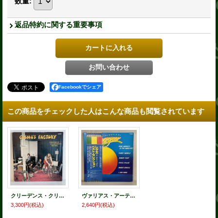
数量
:
返品特約に関する重要事項
Facebookでシェア
この商品をチェックした人はこんな商品も閲覧されています
クリーデンス・クリアウォーター・リバイバル ~ Creedence Clearwater Revival / コスモズ・ファクトリー ~ Cosmo's Factory (LP)
ヴァリアス・アーティスツ ~ Various Artists / ザ・ワールド・オブ・レゲエ ~ The World Of Reggae (LP)
3,300円
(税込)
2,640円
(税込)