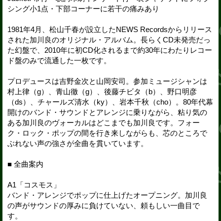
シング小1点・下部コーナーに若干の痛みあり
1981年4月、松山千春が設立したNEWS Recordsからリリース
された加川良のオリジナル・アルバム。長らくCD未発売だっ
た幻盤で、2010年に初CD化されるまで約30年にわたりレコー
ド盤のみで流通した一枚です。
プロデュースは吉野金次と山岡安司。参加ミュージシャンは
村上律（g）、青山徹（g）、後藤チビタ（b）、野口明彦
（ds）、チャールズ清水（ky）、岩本千秋（cho）。80年代幕
開けのバンド・サウンドとアレンジに乗りながら、粘り気の
ある加川良のヴォーカルはどこまでも加川良です。フォー
ク・ロック・ポップの間を行き来しながらも、芯のところで
ぶれない声の強さが全曲を貫いています。
■ 全曲案内
A1「コスモス」
バンド・アレンジでポップに仕上げたオープニング。加川良
の声がサウンドの厚みに負けていない、頼もしい一曲目で
す。