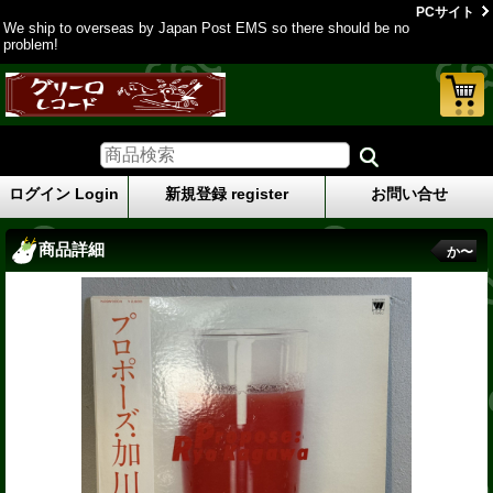
PCサイト
We ship to overseas by Japan Post EMS so there should be no
problem!
ログイン Login
新規登録 register
お問い合せ
商品詳細
か〜