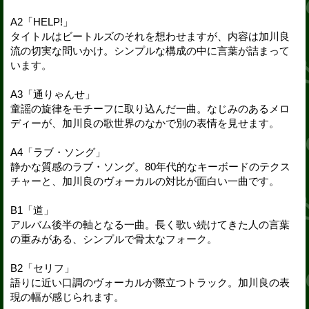
A2「HELP!」
タイトルはビートルズのそれを想わせますが、内容は加川良
流の切実な問いかけ。シンプルな構成の中に言葉が詰まって
います。
A3「通りゃんせ」
童謡の旋律をモチーフに取り込んだ一曲。なじみのあるメロ
ディーが、加川良の歌世界のなかで別の表情を見せます。
A4「ラブ・ソング」
静かな質感のラブ・ソング。80年代的なキーボードのテクス
チャーと、加川良のヴォーカルの対比が面白い一曲です。
B1「道」
アルバム後半の軸となる一曲。長く歌い続けてきた人の言葉
の重みがある、シンプルで骨太なフォーク。
B2「セリフ」
語りに近い口調のヴォーカルが際立つトラック。加川良の表
現の幅が感じられます。