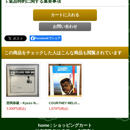
返品特約に関する重要事項
Facebookでシェア
この商品をチェックした人はこんな商品も閲覧されています
西岡恭蔵 ~ Kyozo Nishioka / ディランにて ~ Dylan Nite (LP)
COURTNEY MELODY / Man In Love
3,300円
(税込)
1,870円
(税込)
home
|
ショッピングカート