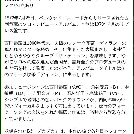
ング小1点あり
1972年7月25日、ベルウッド・レコードからリリースされた西
岡恭蔵のソロ・デビュー・アルバム。本盤は1979年4月のリプ
レス盤です。
西岡恭蔵は1960年代末、大阪のフォーク喫茶「ディラン」の
雇われマスターを務め、そこに集まった大塚まさじ、永井洋
らとゆるやかなグループ「ザ・ディラン」を結成します。や
がてソロへの道を選んだ西岡が、吉野金次のプロデュースの
もと満を持して発表したのが本作。アルバム・タイトルはそ
のフォーク喫茶「ディラン」に由来します。
参加ミュージシャンは西岡恭蔵（Vo/G）、角谷安彦（B）、林
敏明（Ds）、吉野金次（P）、石村洋子・島津祐子（Vo）。
シンプルで過剰さのないバックのサウンドが、西岡の味わい
深いヴォーカルをまっすぐ前に出しています。流行のフォー
ク・ソングの文法を外れた幅広い作風は、当時から異彩を放
っていました。
収録されたB3「プカプカ」は、本作の核であり日本フォーク