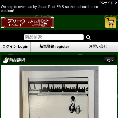
PCサイト
We ship to overseas by Japan Post EMS so there should be no
problem!
ログイン Login
新規登録 register
お問い合せ
商品詳細
な〜