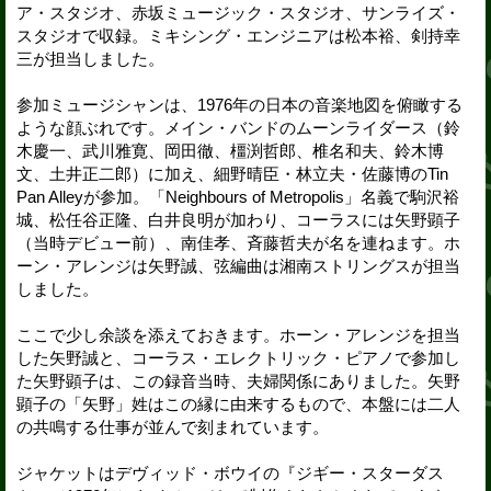
ア・スタジオ、赤坂ミュージック・スタジオ、サンライズ・
スタジオで収録。ミキシング・エンジニアは松本裕、剣持幸
三が担当しました。
参加ミュージシャンは、1976年の日本の音楽地図を俯瞰する
ような顔ぶれです。メイン・バンドのムーンライダース（鈴
木慶一、武川雅寛、岡田徹、橿渕哲郎、椎名和夫、鈴木博
文、土井正二郎）に加え、細野晴臣・林立夫・佐藤博のTin
Pan Alleyが参加。「Neighbours of Metropolis」名義で駒沢裕
城、松任谷正隆、白井良明が加わり、コーラスには矢野顕子
（当時デビュー前）、南佳孝、斉藤哲夫が名を連ねます。ホ
ーン・アレンジは矢野誠、弦編曲は湘南ストリングスが担当
しました。
ここで少し余談を添えておきます。ホーン・アレンジを担当
した矢野誠と、コーラス・エレクトリック・ピアノで参加し
た矢野顕子は、この録音当時、夫婦関係にありました。矢野
顕子の「矢野」姓はこの縁に由来するもので、本盤には二人
の共鳴する仕事が並んで刻まれています。
ジャケットはデヴィッド・ボウイの『ジギー・スターダス