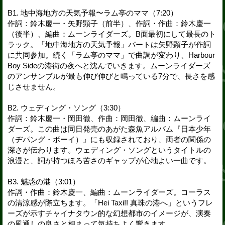
B1. 地中海地方の天気予報〜ラム亭のママ（7:20）
作詞：鈴木慶一・矢野顕子（前半）、作詞・作曲：鈴木慶一
（後半）、編曲：ムーンライダーズ。B面最初にして最長のト
ラック。「地中海地方の天気予報」パートは矢野顕子が作詞
に共同参加。続く「ラム亭のママ」で曲調が変わり、Harbour
Boy Sideの港街の夜へと沈んでいきます。ムーンライダーズ
のアンサンブルが最も伸び伸びと鳴っている7分で、長さを感
じさせません。
B2. ウェディング・ソング（3:30）
作詞：鈴木慶一・岡田徹、作曲：岡田徹、編曲：ムーンライ
ダーズ。この曲は同日発売のあがた森魚アルバム『日本少年
（ヂパング・ボーイ）』にも収録されており、両者の関係の
深さが伝わります。ウェディング・ソングというタイトルの
浪漫と、詞が持つほろ苦さのギャップが心地よい一曲です。
B3. 魅惑の港（3:01）
作詞・作曲：鈴木慶一、編曲：ムーンライダーズ。コーラス
の清涼感が際立ちます。「Hei Taxi!! 真珠の港へ」というフレ
ーズが示すチャイナタウン的な幻想都市のイメージが、演奏
の風通しの良さと相まって気持ちよく響きます。