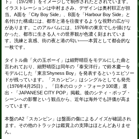
ト』（1972年）をイメージして制作されたとされています。
イラストレーションは中村まさみ、デザインは奥村靫正が担
当。A面を「City Boy Side」、B面を「Harbour Boy Side」と
名付けた構成には、都市と港を往復するような視野の広がり
があります。このアルバムには、1976年の東京でしか描けな
かった、都市に生きる人々の世界観が色濃く刻まれていま
す。洗練と哀感、街の夜と港の匂い——本質として都会的な
一枚です。
タイトル曲「火の玉ボーイ」は細野晴臣をモデルにした曲と
言われており、細野晴臣は同年の『泰安洋行』で鈴木慶一を
モデルにした「東京Shyness Boy」を発表するというエピソー
ドが残っています。「スカンピン」はシングルとしても発売
（1976年4月25日）。「日本のロック・フォーク100選」選
出・「JAPANESE CITY POP」掲載。後のシティ・ポップ・
シーンへの影響という観点から、近年は海外でも評価が高ま
っています。
本盤のA2「スカンピン」は盤面の傷によるノイズが確認され
ます。その他のトラックは鑑賞上の支障はほとんどありませ
ん。