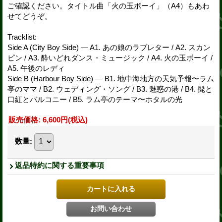
ご確認ください。タイトル曲「火の玉ボーイ」（A4）もあわ
せてどうぞ。
Tracklist:
Side A (City Boy Side) — A1. あの娘のラブレター / A2. スカン
ピン / A3. 酔いどれダンス・ミュージック / A4. 火の玉ボーイ /
A5. 午後のレディ
Side B (Harbour Boy Side) — B1. 地中海地方の天気予報〜ラム
亭のママ / B2. ウェディング・ソング / B3. 魅惑の港 / B4. 髭と
口紅とバルコニー / B5. ラム亭のテーマ〜ホタルの光
販売価格
:
6,600円
(税込)
数量
:
返品特約に関する重要事項