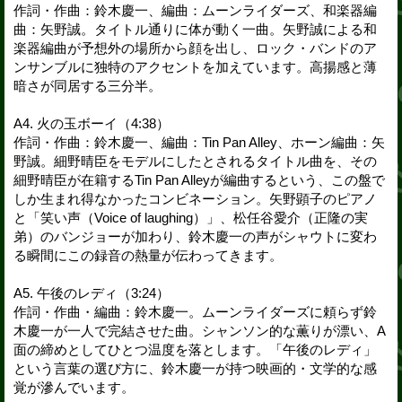
作詞・作曲：鈴木慶一、編曲：ムーンライダーズ、和楽器編
曲：矢野誠。タイトル通りに体が動く一曲。矢野誠による和
楽器編曲が予想外の場所から顔を出し、ロック・バンドのア
ンサンブルに独特のアクセントを加えています。高揚感と薄
暗さが同居する三分半。
A4. 火の玉ボーイ（4:38）
作詞・作曲：鈴木慶一、編曲：Tin Pan Alley、ホーン編曲：矢
野誠。細野晴臣をモデルにしたとされるタイトル曲を、その
細野晴臣が在籍するTin Pan Alleyが編曲するという、この盤で
しか生まれ得なかったコンビネーション。矢野顕子のピアノ
と「笑い声（Voice of laughing）」、松任谷愛介（正隆の実
弟）のバンジョーが加わり、鈴木慶一の声がシャウトに変わ
る瞬間にこの録音の熱量が伝わってきます。
A5. 午後のレディ（3:24）
作詞・作曲・編曲：鈴木慶一。ムーンライダーズに頼らず鈴
木慶一が一人で完結させた曲。シャンソン的な薫りが漂い、A
面の締めとしてひとつ温度を落とします。「午後のレディ」
という言葉の選び方に、鈴木慶一が持つ映画的・文学的な感
覚が滲んでいます。