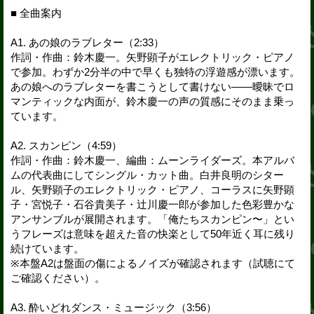
■ 全曲案内
A1. あの娘のラブレター（2:33）
作詞・作曲：鈴木慶一。矢野顕子がエレクトリック・ピアノ
で参加。わずか2分半の中で早くも独特の浮遊感が漂います。
あの娘へのラブレターを書こうとして書けない——曖昧でロ
マンティックな内面が、鈴木慶一の声の質感にそのまま乗っ
ています。
A2. スカンピン（4:59）
作詞・作曲：鈴木慶一、編曲：ムーンライダーズ。本アルバ
ムの代表曲にしてシングル・カット曲。白井良明のシター
ル、矢野顕子のエレクトリック・ピアノ、コーラスに矢野顕
子・宮悦子・石谷貴美子・辻川慶一郎が参加した色彩豊かな
アンサンブルが展開されます。「俺たちスカンピン〜」とい
うフレーズは意味を超えた音の快楽として50年近く耳に残り
続けています。
※本盤A2は盤面の傷によるノイズが確認されます（試聴にて
ご確認ください）。
A3. 酔いどれダンス・ミュージック（3:56）