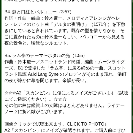
B4. 髭と口紅とバルコニー（3:57）
作詞・作曲・編曲：鈴木慶一。メロディとアレンジがヘレ
ン・レディのヒット曲「デルタの夜明け」（1971年）を下敷
きにしていると言われています。既存の型を借りながら、そ
こに置かれたものは鈴木慶一らしい。バルコニーから見える
夜の景色と、曖昧なシルエット。
B5. ラム亭のテーマ〜ホタルの光（1:55）
作曲：鈴木慶一／スコットランド民謡、編曲：ムーンライダ
ーズ。B1で登場した「ラム亭」に戻る締めの一曲。スコット
ランド民謡 Auld Lang Syne のメロディがそのまま現れ、港町
の夜が静かに幕を閉じます。余韻が長い。
☆☆☆A2「スカンピン」に傷によるノイズがございます（試聴
にてご確認ください）。☆☆☆
その他の曲は鑑賞上の支障はほとんどありません。ライナー
ノーツに折れ皺がございます。
画像クリックで試聴出来ます。CLICK TO PHOTO♪
A2「スカンピン」にノイズが確認されます。ご購入前にぜひ