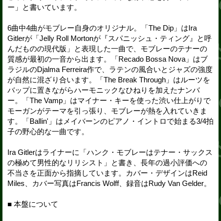
ー」と書いています。
6曲中4曲がモブレー自身のオリジナル。「The Dip」はIra
Gitlerが「Jelly Roll Mortonが『スパニッシュ・ティング』と呼
んだものの現代版」と表現した一曲で、モブレーのテナーの
質感が最初の一音から出ます。「Recado Bossa Nova」はブ
ラジルのDjalma Ferreira作で、ラテンの風合いとジャズの強度
が自然に混ざり合います。「The Break Through」はルーツを
バップに置きながらハーモニックなひねりを加えたナンバ
ー。「The Vamp」はマイナー・キーを使った渋い仕上がりで
モーガンがテーマを引っ張り、モブレーが熱を入れていきま
す。「Ballin'」はメイバーンのピアノ・イントロで始まる3/4拍
子の野心的な一曲です。
Ira Gitlerはライナーに「ハンク・モブレーはテナー・サックス
の極めて男性的なリリシスト」と書き、長年の過小評価への
不当さを正面から指摘しています。カバー・デザインはReid
Miles、カバー写真はFrancis Wolff、録音はRudy Van Gelder。
■ 本盤について