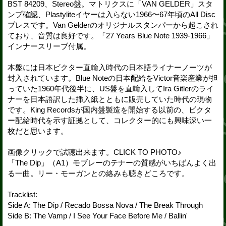
BST 84209、Stereo盤。マトリクスに「VAN GELDER」スタ
ンプ確認、Plastyliteイヤーは入らない1966〜67年頃のAll Disc
プレスです。Van Gelderのオリジナルスタンパーから起こされ
ており、音質は良好です。「27 Years Blue Note 1939-1966」
インナースリーブ付属。
本盤には日本ビクター直輸入時代の日本語ライナーノーツが
封入されています。Blue Noteの日本配給をVictor音楽産業が担
っていた1960年代後半に、US盤を直輸入してIra Gitlerのライ
ナーを日本語訳した挿入紙とともに販売していた時代の現物
です。King Recordsが国内盤製造を開始する以前の、ビクタ
ー配給時代を示す証拠として、コレクター的にも興味深い一
枚だと思います。
画像クリックで試聴出来ます。CLICK TO PHOTO♪
「The Dip」（A1）モブレーのテナーの質感がいちばんよく出
る一曲。リー・モーガンとの絡みも聴きどころです。
Tracklist:
Side A: The Dip / Recado Bossa Nova / The Break Through
Side B: The Vamp / I See Your Face Before Me / Ballin'