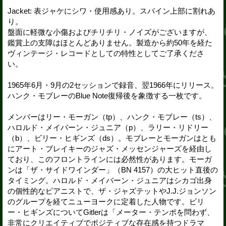
Jacket: 表ジャケにシワ・使用感あり。スパイン上部に割れあ
り。
盤面に軽微な小傷およびチリチリ・ノイズがございますが、
鑑賞上の支障はほとんどありません。製造から約50年を経た
ヴィンテージ・レコードとしての特性としてご了承くださ
い。
1965年6月・9月の2セッションで録音、翌1966年にリリース。
ハンク・モブレーのBlue Note復帰後を象徴する一枚です。
メンバーはリー・モーガン（tp）、ハンク・モブレー（ts）、
ハロルド・メイバーン・ジュニア（p）、ラリー・リドリー
（b）、ビリー・ヒギンズ（ds）。モブレーとモーガンはとも
にアート・ブレイキーのジャズ・メッセンジャーズを経由し
ており、このフロントラインには必然性があります。モーガ
ンは「ザ・サイドワインダー」（BN 4157）の大ヒット直後の
タイミング。ハロルド・メイバーン・ジュニアはシカゴ出身
の個性的なピアニストで、ザ・ジャズテットやJ.J.ジョンソン
のグループを経てニューヨークに定着した人物です。ビリ
ー・ヒギンズについてGitlerは「メーター・テンポを問わず、
非常にクリエイティブでポジティブな存在感を持つドラマ