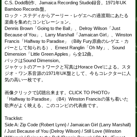
C.S. Dodd制作、Jamaica Recording Studio録音。1971年UK
Bamboo Records盤。
ロック・ステディからアーリー・レゲエへの過渡期にあたる
楽曲を集めたコンピレーション。
Dennis Brown「Going to the Ball」、Delroy Wilson「Just
Because of You」、Larry Marshall「Jamaican Girl」、Winston
Francis「Halfway to Paradise」（Billy Fury原曲のレゲエ・カ
バーとして知られる）、Ernest Ranglin「Oh My」、Sound
Dimension「Little Green Apples」ら全12曲。
バックはSound Dimension。
ジャケットのアートワークと写真はHorace Ove'による。スタ
ジオ・ワン系音源の1971年UK盤として、今もコレクターに人
気の高い一枚です。
画像クリックで試聴出来ます。CLICK TO PHOTO♪
「Halfway to Paradise」（B4）Winston Francisの落ち着いた
歌声がよく映える、このコンピの代表曲です。
Tracklist:
Side A: Zip Code (Robert Lynn) / Jamaican Girl (Larry Marshall)
/ Just Because of You (Delroy Wilson) / Still Love (Winston