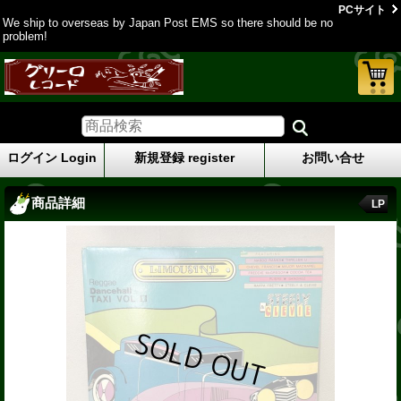
PCサイト
We ship to overseas by Japan Post EMS so there should be no
problem!
ログイン Login
新規登録 register
お問い合せ
商品詳細
LP