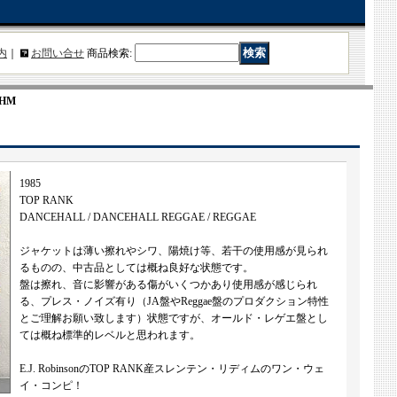
内
｜
お問い合せ
商品検索
:
THM
1985
TOP RANK
DANCEHALL / DANCEHALL REGGAE / REGGAE
ジャケットは薄い擦れやシワ、陽焼け等、若干の使用感が見られ
るものの、中古品としては概ね良好な状態です。
盤は擦れ、音に影響がある傷がいくつかあり使用感が感じられ
る、プレス・ノイズ有り（JA盤やReggae盤のプロダクション特性
とご理解お願い致します）状態ですが、オールド・レゲエ盤とし
ては概ね標準的レベルと思われます。
E.J. RobinsonのTOP RANK産スレンテン・リディムのワン・ウェ
イ・コンピ！