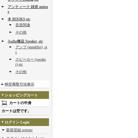
アンティーク 雑貨 antiqu
e
本,BOOKS,etc
音楽関連
その他
Audio機器 Speaker, etc
アンプ (amplifier) ,et
c
スピーカー (speake
r),etc
その他
特定商取引法表示
ショッピングカート
カートの中身
カートは空です。
ログイン Login
新規登録 register