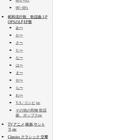
80's〜95'
96'~00's
昭和流行歌、歌謡曲 J-P
OPSのLP,EP盤
あ〜
か〜
さ〜
た〜
な〜
は〜
ま〜
や〜
ら〜
わ〜
V.A / コンピ,etc
その他の和物 歌謡
曲、ポップスetc
TV,アニメ,映画,サント
ラ,etc
Classics クラシック 交響