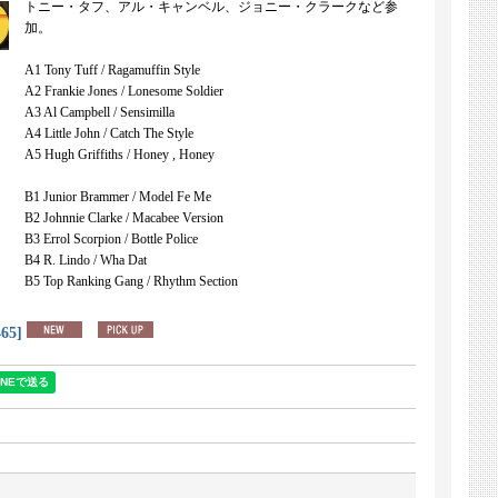
トニー・タフ、アル・キャンベル、ジョニー・クラークなど参
加。
A1 Tony Tuff / Ragamuffin Style
A2 Frankie Jones / Lonesome Soldier
A3 Al Campbell / Sensimilla
A4 Little John / Catch The Style
A5 Hugh Griffiths / Honey , Honey
B1 Junior Brammer / Model Fe Me
B2 Johnnie Clarke / Macabee Version
B3 Errol Scorpion / Bottle Police
B4 R. Lindo / Wha Dat
B5 Top Ranking Gang / Rhythm Section
65
]