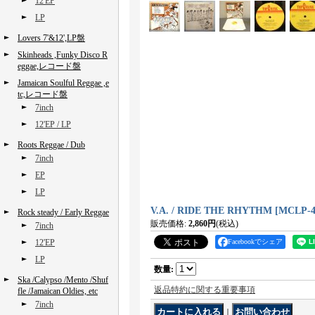
12'EP
LP
Lovers 7'&12',LP盤
Skinheads ,Funky Disco R
eggae,レコード盤
Jamaican Soulful Reggae ,e
tc,レコード盤
7inch
12'EP / LP
Roots Reggae / Dub
7inch
EP
LP
V.A. / RIDE THE RHYTHM
[
MCLP-4
Rock steady / Early Reggae
販売価格
:
2,860円
(税込)
7inch
12'EP
Facebookでシェア
LP
数量
:
Ska /Calypso /Mento /Shuf
返品特約に関する重要事項
fle /Jamaican Oldies, etc
7inch
｜