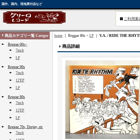
国外、国内、現地買付品など
ご利用案
商品カテゴリ一覧 Categor
home
｜ Reggae 80s >
LP
｜
V.A. / RIDE THE RHY
y
Reggae 00s~
商品詳細
7inch
LP
Reggae 90s
7inch
12'EP
LP
Reggae 80s
7inch
12'EP
LP
Reggae 70s, Deejay, etc
7inch