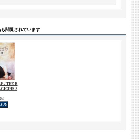
品も閲覧されています
E / THE R
AGIC
[HS-8
込)