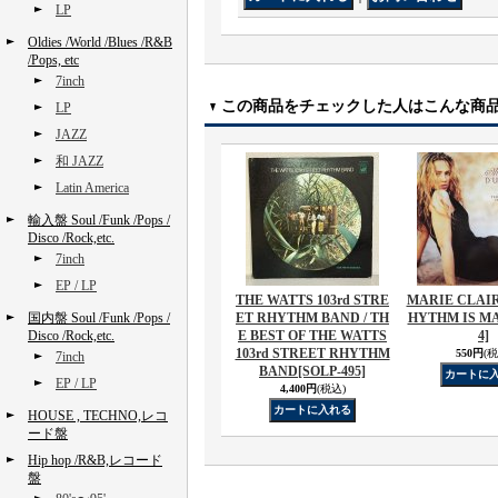
LP
Oldies /World /Blues /R&B
/Pops, etc
7inch
この商品をチェックした人はこんな商
LP
JAZZ
和 JAZZ
Latin America
輸入盤 Soul /Funk /Pops /
Disco /Rock,etc.
7inch
EP / LP
THE WATTS 103rd STRE
MARIE CLAIR
国内盤 Soul /Funk /Pops /
ET RHYTHM BAND / TH
HYTHM IS M
Disco /Rock,etc.
E BEST OF THE WATTS
4]
103rd STREET RHYTHM
550円
(税
7inch
BAND
[SOLP-495]
EP / LP
4,400円
(税込)
HOUSE , TECHNO,レコ
ード盤
Hip hop /R&B,レコード
盤