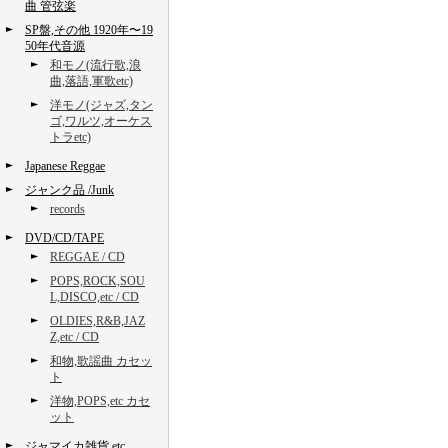
曲 管弦楽
SP盤,その他 1920年〜19
50年代音源
和モノ(流行歌,浪
曲,落語,軍歌etc)
洋モノ(ジャズ,タン
ゴ,ワルツ,オーケス
トラetc)
Japanese Reggae
ジャンク品 /Junk
records
DVD/CD/TAPE
REGGAE / CD
POPS,ROCK,SOU
L,DISCO,etc / CD
OLDIES,R&B,JAZ
Z,etc / CD
和物,歌謡曲 カセッ
ト
洋物,POPS,etc カセ
ット
ジャマイカ雑貨,etc