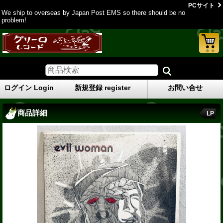
PCサイト
We ship to overseas by Japan Post EMS so there should be no
problem!
ログイン Login
新規登録 register
お問い合せ
商品詳細
LP