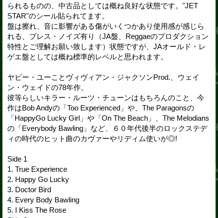
られるものの、中古品としては概ね良好な状態です。"JET
STAR"のシール貼られてます。
盤は擦れ、音に影響がある傷がいくつかあり使用感が感じら
れる、プレス・ノイズ有り（JA盤、Reggaeのプロダクション
特性とご理解お願い致します）状態ですが、JAオールド・レ
ゲエ盤としては概ね標準的レベルと思われます。
ヤビー・ユーことヴィヴィアン・ジャクソンProd.、ウェイ
ン・ウェイドの78年作。
彼等らしいキラー・ルーツ・チューンはもちろんのこと、今
作はBob Andyの「Too Experienced」や、The Paragonsの
「HappyGo Lucky Girl」や「On The Beach」、The Melodians
の「Everybody Bawling」など、６０年代後半のロックステデ
ィの時代のヒット曲のカヴァーやリディム使いが◎!
Side 1
1. True Experience
2. Happy Go Lucky
3. Doctor Bird
4. Every Body Bawling
5. I Kiss The Rose