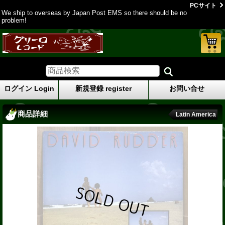
PCサイト
We ship to overseas by Japan Post EMS so there should be no
problem!
ログイン Login
新規登録 register
お問い合せ
商品詳細
Latin America