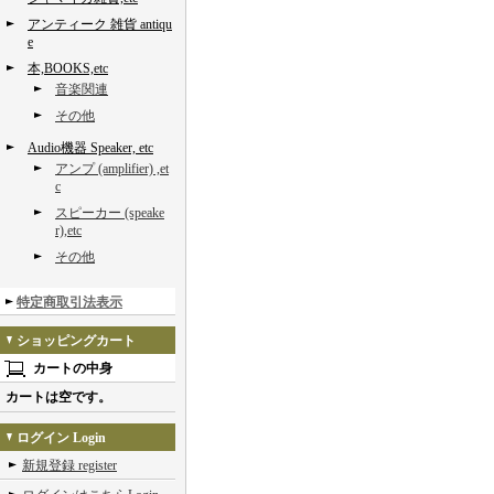
アンティーク 雑貨 antiqu
e
本,BOOKS,etc
音楽関連
その他
Audio機器 Speaker, etc
アンプ (amplifier) ,et
c
スピーカー (speake
r),etc
その他
特定商取引法表示
ショッピングカート
カートの中身
カートは空です。
ログイン Login
新規登録 register