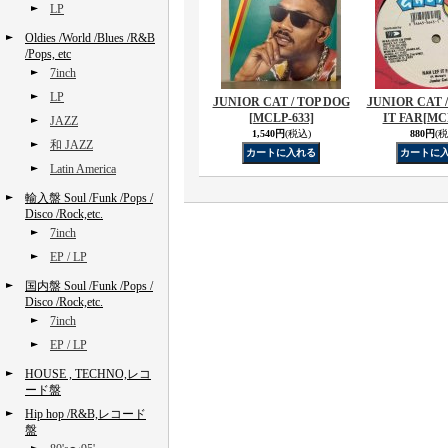
LP
Oldies /World /Blues /R&B
/Pops, etc
7inch
LP
JUNIOR CAT / TOP DOG
JUNIOR CAT 
[MCLP-633]
IT FAR
[MC
JAZZ
1,540円
(税込)
880円
(税
和 JAZZ
Latin America
輸入盤 Soul /Funk /Pops /
Disco /Rock,etc.
7inch
EP / LP
国内盤 Soul /Funk /Pops /
Disco /Rock,etc.
7inch
EP / LP
HOUSE , TECHNO,レコ
ード盤
Hip hop /R&B,レコード
盤