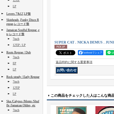
12'EP
LP
Lovers 7'&12',LP盤
Skinheads ,Funky Disco R
eggae,レコード盤
Jamaican Soulful Reggae ,e
tc,レコード盤
7inch
SUPER CAT . NICKA DEMUS . JUN
12'EP / LP
Roots Reggae / Dub
Facebookでシェア
7inch
返品特約に関する重要事項
EP
LP
Rock steady / Early Reggae
7inch
12'EP
LP
この商品をチェックした人はこんな商
Ska /Calypso /Mento /Shuf
fle /Jamaican Oldies, etc
7inch