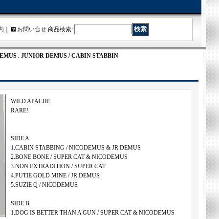
内
｜
お問い合せ
商品検索
:
DEMUS . JUNIOR DEMUS / CABIN STABBIN
WILD APACHE
RARE!
SIDE A
1.CABIN STABBING / NICODEMUS & JR.DEMUS
2.BONE BONE / SUPER CAT & NICODEMUS
3.NON EXTRADITION / SUPER CAT
4.PUTIE GOLD MINE / JR.DEMUS
5.SUZIE Q / NICODEMUS
SIDE B
1.DOG IS BETTER THAN A GUN / SUPER CAT & NICODEMUS