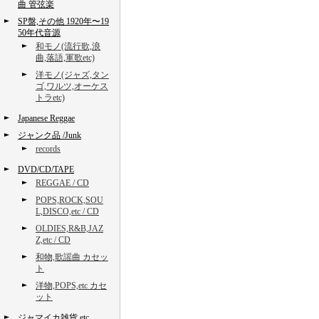
曲 管弦楽
SP盤,その他 1920年〜19
50年代音源
和モノ(流行歌,浪
曲,落語,軍歌etc)
洋モノ(ジャズ,タン
ゴ,ワルツ,オーケス
トラetc)
Japanese Reggae
ジャンク品 /Junk
records
DVD/CD/TAPE
REGGAE / CD
POPS,ROCK,SOU
L,DISCO,etc / CD
OLDIES,R&B,JAZ
Z,etc / CD
和物,歌謡曲 カセッ
ト
洋物,POPS,etc カセ
ット
ジャマイカ雑貨,etc