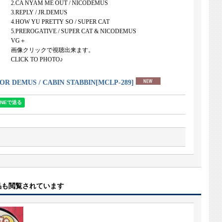
2.CA NYAM ME OUT / NICODEMUS
3.REPLY / JR.DEMUS
4.HOW YU PRETTY SO / SUPER CAT
5.PREROGATIVE / SUPER CAT & NICODEMUS
VG＋
画像クリックで視聴出来ます。
CLICK TO PHOTO♪
IOR DEMUS / CABIN STABBIN
[
MCLP-289
]
品も閲覧されています