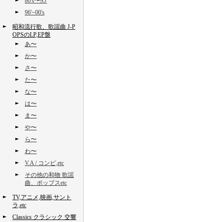
80's〜95'
96'~00's
昭和流行歌、歌謡曲 J-P
OPSのLP,EP盤
あ〜
か〜
さ〜
た〜
な〜
は〜
ま〜
や〜
ら〜
わ〜
V.A / コンピ,etc
その他の和物 歌謡
曲、ポップスetc
TV,アニメ,映画,サント
ラ,etc
Classics クラシック 交響