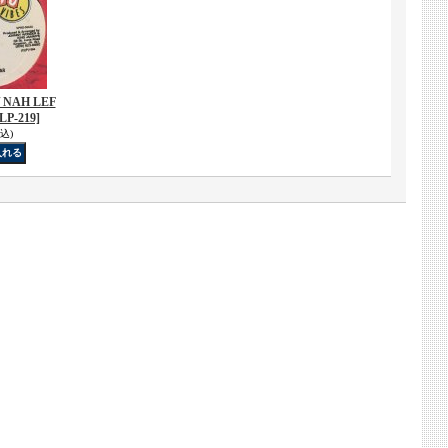
/ NAH LEF
LP-219]
込)