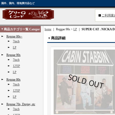
国外、国内、現地買付品など
ご利用案
商品カテゴリ一覧 Categor
home
｜ Reggae 90s >
LP
｜
SUPER CAT . NICKA 
y
Reggae 00s~
商品詳細
7inch
LP
Reggae 90s
7inch
12'EP
LP
Reggae 80s
7inch
12'EP
LP
Reggae 70s, Deejay, etc
7inch