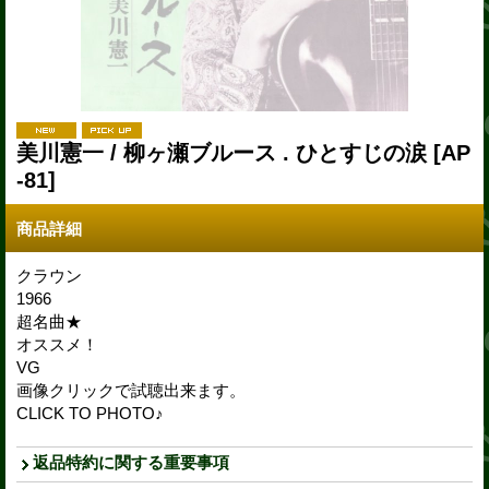
美川憲一 / 柳ヶ瀬ブルース . ひとすじの涙
[AP
-81]
商品詳細
クラウン
1966
超名曲★
オススメ！
VG
画像クリックで試聴出来ます。
CLICK TO PHOTO♪
返品特約に関する重要事項