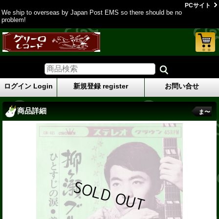
PCサイト
We ship to overseas by Japan Post EMS so there should be no
problem!
ログイン Login
新規登録 register
お問い合せ
商品詳細
ま〜